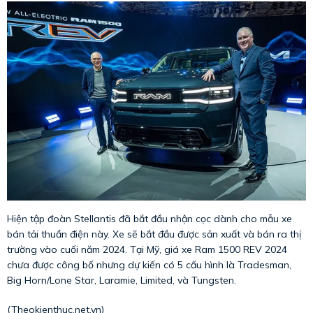
Hiện tập đoàn Stellantis đã bắt đầu nhận cọc dành cho mẫu xe
bán tải thuần điện này. Xe sẽ bắt đầu được sản xuất và bán ra thị
trường vào cuối năm 2024. Tại Mỹ, giá xe Ram 1500 REV 2024
chưa được công bố nhưng dự kiến có 5 cấu hình là Tradesman,
Big Horn/Lone Star, Laramie, Limited, và Tungsten.
(Theokienthuc.net.vn)