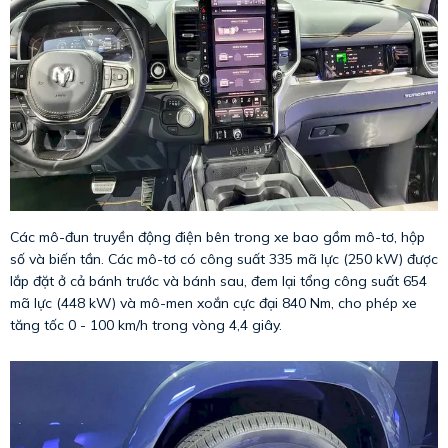
Các mô-đun truyền động điện bên trong xe bao gồm mô-tơ, hộp
số và biến tần. Các mô-tơ có công suất 335 mã lực (250 kW) được
lắp đặt ở cả bánh trước và bánh sau, đem lại tổng công suất 654
mã lực (448 kW) và mô-men xoắn cực đại 840 Nm, cho phép xe
tăng tốc 0 - 100 km/h trong vòng 4,4 giây.