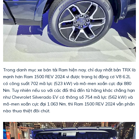
Trong danh mục xe bán tải Ram hiện nay, chỉ duy nhất bản TRX là
mạnh hơn Ram 1500 REV 2024 vì được trang bị động cơ V8 6.2L
có công suất 702 mã lực (523 kW) và mô-men xoắn cực đại 880
Nm. Tuy nhiên nếu so với các đối thủ đến từ hãng khác chẳng hạn
như Chevrolet Silverado EV có thông số 754 mã lực (562 kW) và
mô-men xoắn cực đại 1.063 Nm, thì Ram 1500 REV 2024 vẫn phần
nào thua thiệt đôi chút.