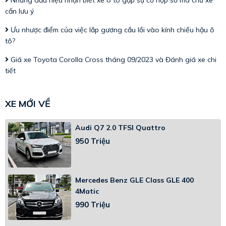
Những dấu hiệu nhận biết xe ô tô gặp sự cố hộp số mà chủ xe
cần lưu ý
Ưu nhược điểm của việc lắp gương cầu lồi vào kính chiếu hậu ô
tô?
Giá xe Toyota Corolla Cross tháng 09/2023 và Đánh giá xe chi
tiết
XE MỚI VỀ
Audi Q7 2.0 TFSI Quattro
950 Triệu
Mercedes Benz GLE Class GLE 400
4Matic
990 Triệu