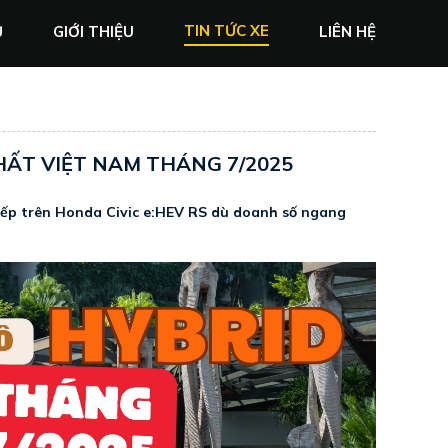
TIN TỨC XE
Ủ
GIỚI THIỆU
LIÊN HỆ
ẤT VIỆT NAM THÁNG 7/2025
xếp trên Honda Civic e:HEV RS dù doanh số ngang