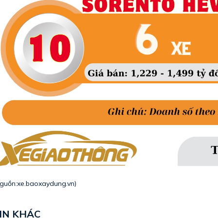
guồn:
xe.baoxaydung.vn
)
IN KHÁC