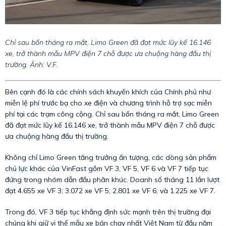
Chỉ sau bốn tháng ra mắt, Limo Green đã đạt mức lũy kế 16.146
xe, trở thành mẫu MPV điện 7 chỗ được ưa chuộng hàng đầu thị
trường. Ảnh: V.F.
Bên cạnh đó là các chính sách khuyến khích của Chính phủ như
miễn lệ phí trước bạ cho xe điện và chương trình hỗ trợ sạc miễn
phí tại các trạm công cộng. Chỉ sau bốn tháng ra mắt, Limo Green
đã đạt mức lũy kế 16.146 xe, trở thành mẫu MPV điện 7 chỗ được
ưa chuộng hàng đầu thị trường.
Không chỉ Limo Green tăng trưởng ấn tượng, các dòng sản phẩm
chủ lực khác của VinFast gồm VF 3, VF 5, VF 6 và VF 7 tiếp tục
đứng trong nhóm dẫn đầu phân khúc. Doanh số tháng 11 lần lượt
đạt 4.655 xe VF 3; 3.072 xe VF 5; 2.801 xe VF 6; và 1.225 xe VF 7.
Trong đó, VF 3 tiếp tục khẳng định sức mạnh trên thị trường đại
chúng khi giữ vị thế mẫu xe bán chạy nhất Việt Nam từ đầu năm