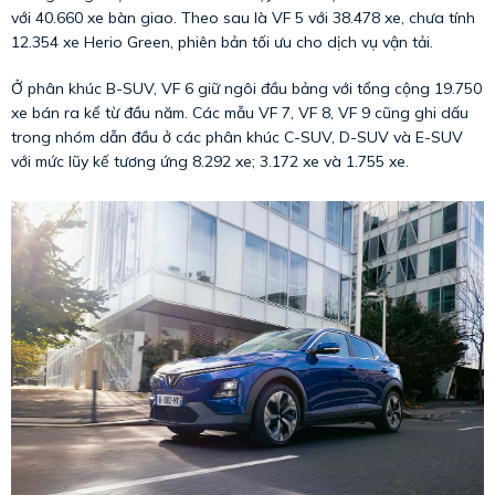
với 40.660 xe bàn giao. Theo sau là VF 5 với 38.478 xe, chưa tính
12.354 xe Herio Green, phiên bản tối ưu cho dịch vụ vận tải.
Ở phân khúc B-SUV, VF 6 giữ ngôi đầu bảng với tổng cộng 19.750
xe bán ra kể từ đầu năm. Các mẫu VF 7, VF 8, VF 9 cũng ghi dấu
trong nhóm dẫn đầu ở các phân khúc C-SUV, D-SUV và E-SUV
với mức lũy kế tương ứng 8.292 xe; 3.172 xe và 1.755 xe.