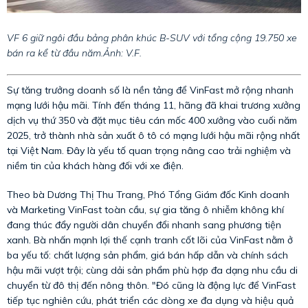
VF 6 giữ ngôi đầu bảng phân khúc B-SUV với tổng cộng 19.750 xe
bán ra kể từ đầu năm.Ảnh: V.F.
Sự tăng trưởng doanh số là nền tảng để VinFast mở rộng nhanh
mạng lưới hậu mãi. Tính đến tháng 11, hãng đã khai trương xưởng
dịch vụ thứ 350 và đặt mục tiêu cán mốc 400 xưởng vào cuối năm
2025, trở thành nhà sản xuất ô tô có mạng lưới hậu mãi rộng nhất
tại Việt Nam. Đây là yếu tố quan trọng nâng cao trải nghiệm và
niềm tin của khách hàng đối với xe điện.
Theo bà Dương Thị Thu Trang, Phó Tổng Giám đốc Kinh doanh
và Marketing VinFast toàn cầu, sự gia tăng ô nhiễm không khí
đang thúc đẩy người dân chuyển đổi nhanh sang phương tiện
xanh. Bà nhấn mạnh lợi thế cạnh tranh cốt lõi của VinFast nằm ở
ba yếu tố: chất lượng sản phẩm, giá bán hấp dẫn và chính sách
hậu mãi vượt trội; cùng dải sản phẩm phù hợp đa dạng nhu cầu di
chuyển từ đô thị đến nông thôn. "Đó cũng là động lực để VinFast
tiếp tục nghiên cứu, phát triển các dòng xe đa dụng và hiệu quả