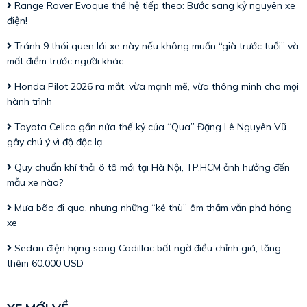
Range Rover Evoque thế hệ tiếp theo: Bước sang kỷ nguyên xe
điện!
Tránh 9 thói quen lái xe này nếu không muốn “già trước tuổi” và
mất điểm trước người khác
Honda Pilot 2026 ra mắt, vừa mạnh mẽ, vừa thông minh cho mọi
hành trình
Toyota Celica gần nửa thế kỷ của “Qua” Đặng Lê Nguyên Vũ
gây chú ý vì độ độc lạ
Quy chuẩn khí thải ô tô mới tại Hà Nội, TP.HCM ảnh hưởng đến
mẫu xe nào?
Mưa bão đi qua, nhưng những “kẻ thù” âm thầm vẫn phá hỏng
xe
Sedan điện hạng sang Cadillac bất ngờ điều chỉnh giá, tăng
thêm 60.000 USD