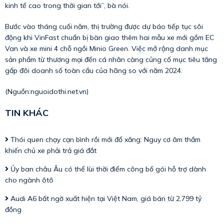
kinh tế cao trong thời gian tới”, bà nói.
Bước vào tháng cuối năm, thị trường được dự báo tiếp tục sôi
động khi VinFast chuẩn bị bàn giao thêm hai mẫu xe mới gồm EC
Van và xe mini 4 chỗ ngồi Minio Green. Việc mở rộng danh mục
sản phẩm từ thương mại đến cá nhân càng củng cố mục tiêu tăng
gấp đôi doanh số toàn cầu của hãng so với năm 2024.
(Nguồn:
nguoidothi.net.vn
)
TIN KHÁC
Thói quen chạy cạn bình rồi mới đổ xăng: Nguy cơ âm thầm
khiến chủ xe phải trả giá đắt
Ủy ban châu Âu có thể lùi thời điểm công bố gói hỗ trợ dành
cho ngành ôtô
Audi A6 bất ngờ xuất hiện tại Việt Nam, giá bán từ 2,799 tỷ
đồng