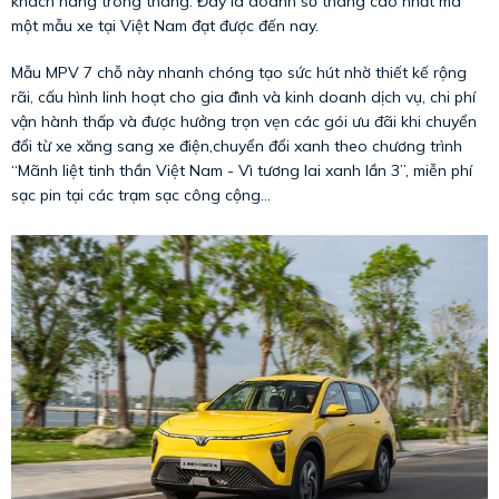
khách hàng trong tháng. Đây là doanh số tháng cao nhất mà
một mẫu xe tại Việt Nam đạt được đến nay.
Mẫu MPV 7 chỗ này nhanh chóng tạo sức hút nhờ thiết kế rộng
rãi, cấu hình linh hoạt cho gia đình và kinh doanh dịch vụ, chi phí
vận hành thấp và được hưởng trọn vẹn các gói ưu đãi khi chuyển
đổi từ xe xăng sang xe điện,chuyển đổi xanh theo chương trình
“Mãnh liệt tinh thần Việt Nam - Vì tương lai xanh lần 3”, miễn phí
sạc pin tại các trạm sạc công cộng...