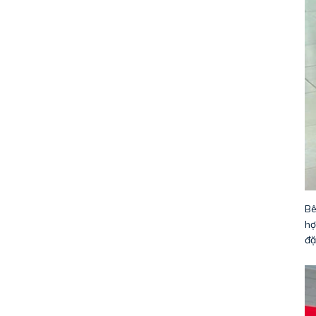
Bê
hợ
đặ