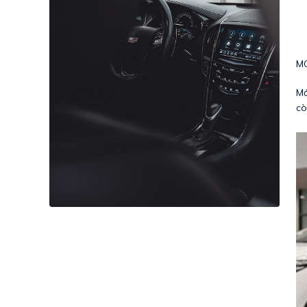
MG
Mớ
cò