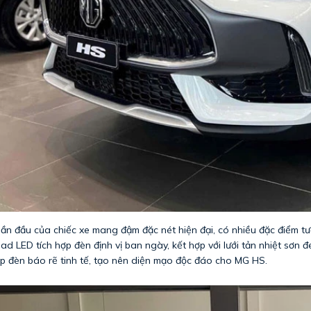
ần đầu của chiếc xe mang đậm đặc nét hiện đại, có nhiều đặc điểm
ad LED tích hợp đèn định vị ban ngày, kết hợp với lưới tản nhiệt sơn đe
p đèn báo rẽ tinh tế, tạo nên diện mạo độc đáo cho MG HS.