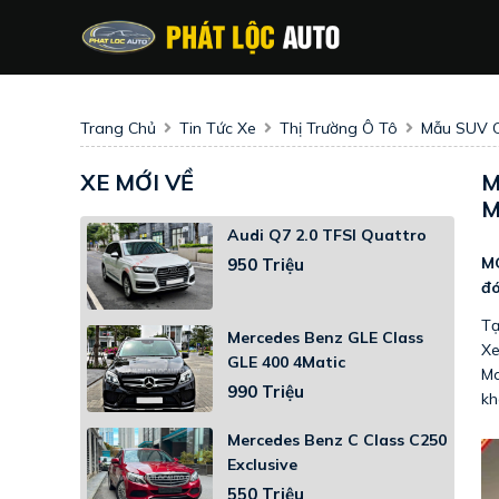
Trang Chủ
Tin Tức Xe
Thị Trường Ô Tô
Mẫu SUV C
XE MỚI VỀ
M
M
Audi Q7 2.0 TFSI Quattro
MG
950 Triệu
đó
Tạ
Mercedes Benz GLE Class
Xe
GLE 400 4Matic
Ma
990 Triệu
kh
Mercedes Benz C Class C250
Exclusive
550 Triệu