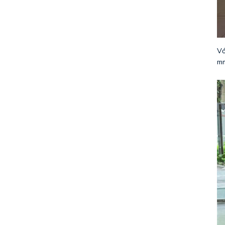
Vớ
mm