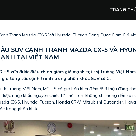
TRANG CH
ạnh Tranh Mazda CX-5 Và Hyundai Tucson Đang Được Giảm Giá Mạ
ẪU SUV CẠNH TRANH MAZDA CX-5 VÀ HYUN
ẠNH TẠI VIỆT NAM
 HS vừa được điều chỉnh giảm giá mạnh tại thị trường Việt Nam, 
 gia tăng sức cạnh tranh trong phân khúc SUV cỡ C.
i thị trường Việt Nam, MG HS có giá bán khởi điểm 699 triệu đồng ch
 được nhập khẩu nguyên chiếc từ Thái Lan, không chỉ mang đến sự san
zda CX-5, Hyundai Tucson, Honda CR-V, Mitsubishi Outlander, Haval
ác trong phân khúc.