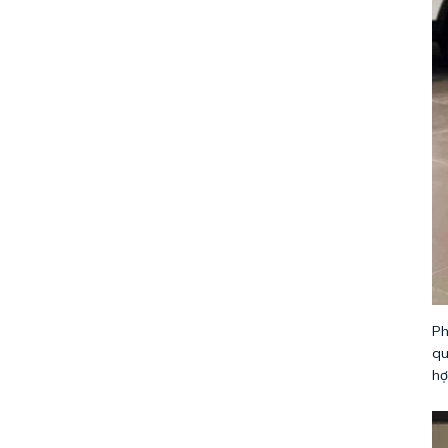
Ph
qu
hợ