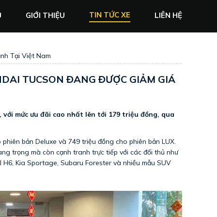
TIN TỨC XE
Ủ
GIỚI THIỆU
LIÊN HỆ
nh Tại Việt Nam
DAI TUCSON ĐANG ĐƯỢC GIẢM GIÁ
với mức ưu đãi cao nhất lên tới 179 triệu đồng, qua
o phiên bản Deluxe và 749 triệu đồng cho phiên bản LUX.
g trọng mà còn cạnh tranh trực tiếp với các đối thủ như
 H6, Kia Sportage, Subaru Forester và nhiều mẫu SUV