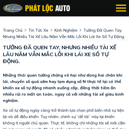
Trang Chủ
Tin Tức Xe
Kinh Nghiệm
Tưởng Đã Quen Tay,
Nhưng Nhiều Tài Xế Lâu Năm Vẫn Mắc Lỗi Khi Lái Xe Số Tự Động.
TƯỞNG ĐÃ QUEN TAY, NHƯNG NHIỀU TÀI XẾ
LÂU NĂM VẪN MẮC LỖI KHI LÁI XE SỐ TỰ
ĐỘNG.
Những thói quen tưởng chừng vô hại như dùng hai chân khi
lái, chuyển số quá sớm hay lạm dụng số N thực tế lại có thể
khiến xe số tự động nhanh xuống cấp, đồng thời tiềm ẩn
nhiều rủi ro mất an toàn, ngay cả với những tài xế giàu kinh
nghiệm.
Xe số tự động ngày càng trở thành lựa chọn phổ biến nhờ sự tiện
lợi và dễ điều khiển. Tuy nhiên, chính sự “dễ lái” này lại khiến
không ít người chủ quan. Thực tế, không chỉ những tài xế mới cầm