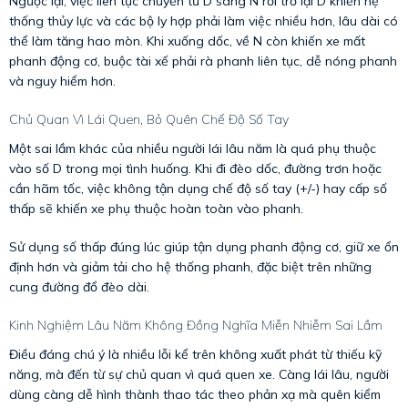
Ngược lại, việc liên tục chuyển từ D sang N rồi trở lại D khiến hệ
thống thủy lực và các bộ ly hợp phải làm việc nhiều hơn, lâu dài có
thể làm tăng hao mòn. Khi xuống dốc, về N còn khiến xe mất
phanh động cơ, buộc tài xế phải rà phanh liên tục, dễ nóng phanh
và nguy hiểm hơn.
Chủ Quan Vì Lái Quen, Bỏ Quên Chế Độ Số Tay
Một sai lầm khác của nhiều người lái lâu năm là quá phụ thuộc
vào số D trong mọi tình huống. Khi đi đèo dốc, đường trơn hoặc
cần hãm tốc, việc không tận dụng chế độ số tay (+/-) hay cấp số
thấp sẽ khiến xe phụ thuộc hoàn toàn vào phanh.
Sử dụng số thấp đúng lúc giúp tận dụng phanh động cơ, giữ xe ổn
định hơn và giảm tải cho hệ thống phanh, đặc biệt trên những
cung đường đổ đèo dài.
Kinh Nghiệm Lâu Năm Không Đồng Nghĩa Miễn Nhiễm Sai Lầm
Điều đáng chú ý là nhiều lỗi kể trên không xuất phát từ thiếu kỹ
năng, mà đến từ sự chủ quan vì quá quen xe. Càng lái lâu, người
dùng càng dễ hình thành thao tác theo phản xạ mà quên kiểm