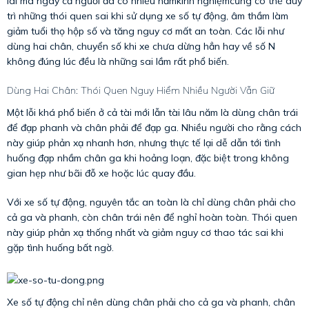
lái mà ngay cả người đã có nhiều nămkinh nghiệmcũng có thể duy
trì những thói quen sai khi sử dụng xe số tự động, âm thầm làm
giảm tuổi thọ hộp số và tăng nguy cơ mất an toàn. Các lỗi như
dùng hai chân, chuyển số khi xe chưa dừng hẳn hay về số N
không đúng lúc đều là những sai lầm rất phổ biến.
Dùng Hai Chân: Thói Quen Nguy Hiểm Nhiều Người Vẫn Giữ
Một lỗi khá phổ biến ở cả tài mới lẫn tài lâu năm là dùng chân trái
để đạp phanh và chân phải để đạp ga. Nhiều người cho rằng cách
này giúp phản xạ nhanh hơn, nhưng thực tế lại dễ dẫn tới tình
huống đạp nhầm chân ga khi hoảng loạn, đặc biệt trong không
gian hẹp như bãi đỗ xe hoặc lúc quay đầu.
Với xe số tự động, nguyên tắc an toàn là chỉ dùng chân phải cho
cả ga và phanh, còn chân trái nên để nghỉ hoàn toàn. Thói quen
này giúp phản xạ thống nhất và giảm nguy cơ thao tác sai khi
gặp tình huống bất ngờ.
Xe số tự động chỉ nên dùng chân phải cho cả ga và phanh, chân