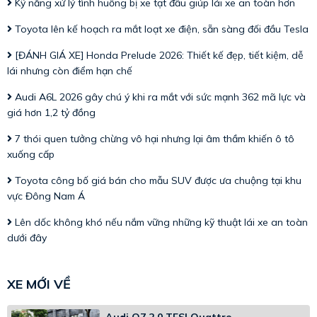
Kỹ năng xử lý tình huống bị xe tạt đầu giúp lái xe an toàn hơn
Toyota lên kế hoạch ra mắt loạt xe điện, sẵn sàng đối đầu Tesla
[ĐÁNH GIÁ XE] Honda Prelude 2026: Thiết kế đẹp, tiết kiệm, dễ
lái nhưng còn điểm hạn chế
Audi A6L 2026 gây chú ý khi ra mắt với sức mạnh 362 mã lực và
giá hơn 1,2 tỷ đồng
7 thói quen tưởng chừng vô hại nhưng lại âm thầm khiến ô tô
xuống cấp
Toyota công bố giá bán cho mẫu SUV được ưa chuộng tại khu
vực Đông Nam Á
Lên dốc không khó nếu nắm vững những kỹ thuật lái xe an toàn
dưới đây
XE MỚI VỀ