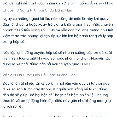
trái để nghỉ để tránh đạp nhầm khi xử lý tình huống. Ảnh: wikiHow
Chuyển D Sang R Khi Xe Chưa Dừng Hẳn
Ngay cả những người lái lâu năm cũng dễ mắc lỗi này khi quay
đầu, lùi chuồng hoặc xoay trở trong không gian hẹp. Việc chuyển
nhanh từ số tiến sang số lùi khi xe vẫn còn trôi nhẹ tưởng như tiết
kiệm thao tác, nhưng lại tạo áp lực lớn lên bộ bánh răng và ly hợp
trong hộp số.
Nếu lặp lại thường xuyên, hộp số sẽ nhanh xuống cấp, xe dễ xuất
hiện hiện tượng giật khi vào số hoặc phản hồi chậm. Nguyên tắc
đúng là xe phải dừng hẳn rồi mới chuyển giữa D và R.
Về Số N Khi Dừng Đèn Đỏ Hoặc Xuống Dốc
Đây là lỗi rất nhiều tài xế có kinh nghiệm vẫn duy trì từ thói quen
đi xe số sàn trước đây. Không ít người nghĩ rằng về N khi dừng
đèn đỏ sẽ giúp “đỡ hại hộp số” hoặc tiết kiệm nhiên liệu, nhưng
thực tế với xe tự động hiện đại, điều này gần như không mang lại
lợi ích rõ rệt.