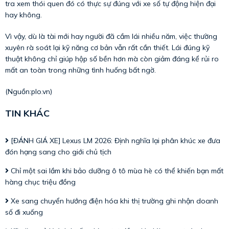
tra xem thói quen đó có thực sự đúng với xe số tự động hiện đại
hay không.
Vì vậy, dù là tài mới hay người đã cầm lái nhiều năm, việc thường
xuyên rà soát lại kỹ năng cơ bản vẫn rất cần thiết. Lái đúng kỹ
thuật không chỉ giúp hộp số bền hơn mà còn giảm đáng kể rủi ro
mất an toàn trong những tình huống bất ngờ.
(Nguồn:
plo.vn
)
TIN KHÁC
[ĐÁNH GIÁ XE] Lexus LM 2026: Định nghĩa lại phân khúc xe đưa
đón hạng sang cho giới chủ tịch
Chỉ một sai lầm khi bảo dưỡng ô tô mùa hè có thể khiến bạn mất
hàng chục triệu đồng
Xe sang chuyển hướng điện hóa khi thị trường ghi nhận doanh
số đi xuống