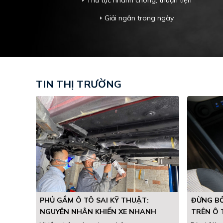
Thủ tục nhanh chóng, thuận tiện
arrow_right
Giải ngân trong ngày
arrow_right
TIN THỊ TRƯỜNG
PHỦ GẦM Ô TÔ SAI KỸ THUẬT:
ĐỪNG BỎ
NGUYÊN NHÂN KHIẾN XE NHANH
TRÊN Ô 