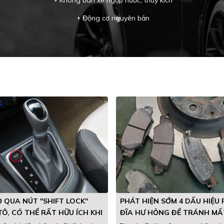
Không bán xe ngập nước, thuỷ kích
arrow_right
Động cơ nguyên bản
arrow_right
 QUA NÚT "SHIFT LOCK"
PHÁT HIỆN SỚM 4 DẤU HIỆU
TÔ, CÓ THỂ RẤT HỮU ÍCH KHI
ĐĨA HƯ HỎNG ĐỂ TRÁNH MẤ