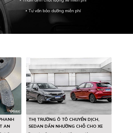
Thẩm định chất lượng xe miễn phí
arrow_right
Tư vấn bảo dưỡng miễn phí
arrow_right
 PHANH
THỊ TRƯỜNG Ô TÔ CHUYỂN DỊCH,
T AN
SEDAN DẦN NHƯỜNG CHỖ CHO XE