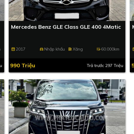
Mercedes Benz GLE Class GLE 400 4Matic
m
2017
Nhập khẩu
Xăng
60.000km
calendar_month
directions_car
ev_station
edit_road
calend
990 Triệu
ệu
Trả trước 297 Triệu