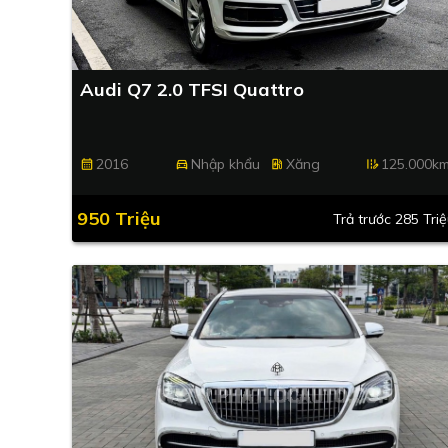
Audi Q7 2.0 TFSI Quattro
2016
Nhập khẩu
Xăng
125.000k
calendar_month
directions_car
ev_station
edit_road
950 Triệu
Trả trước 285 Tri