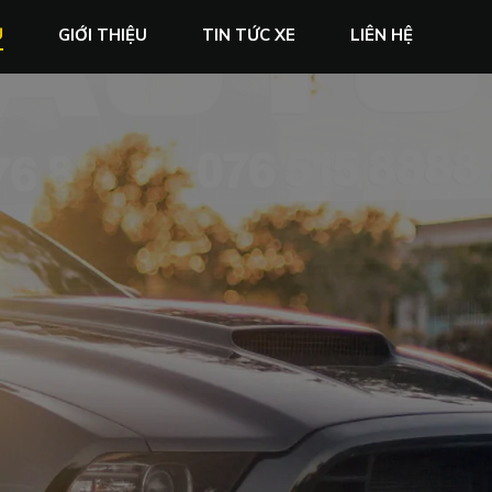
Ủ
GIỚI THIỆU
TIN TỨC XE
LIÊN HỆ