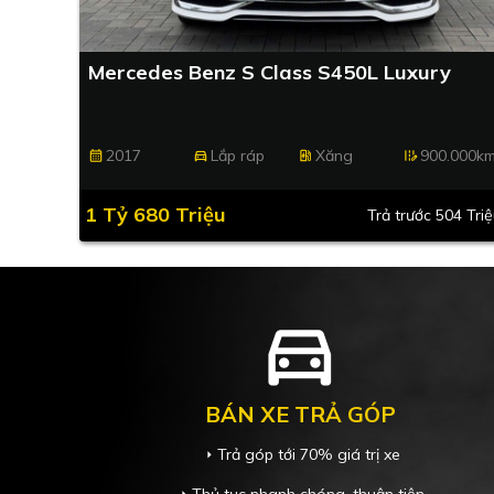
Mercedes Benz S Class S450L Luxury
2017
Lắp ráp
Xăng
900.000k
calendar_month
directions_car
ev_station
edit_road
1 Tỷ 680 Triệu
Trả trước 504 Tri
directions_car
BÁN XE TRẢ GÓP
Trả góp tới 70% giá trị xe
arrow_right