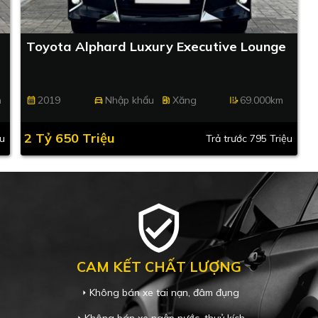
Toyota Alphard Luxury Executive Lounge
m
2019
Nhập khẩu
Xăng
69.000km
calendar_month
directions_car
ev_station
edit_road
2 Tỷ 650 Triệu
ệu
Trả trước 795 Triệu
verified_user
CAM KẾT CHẤT LƯỢNG
Không bán xe tai nạn, đâm đụng
arrow_right